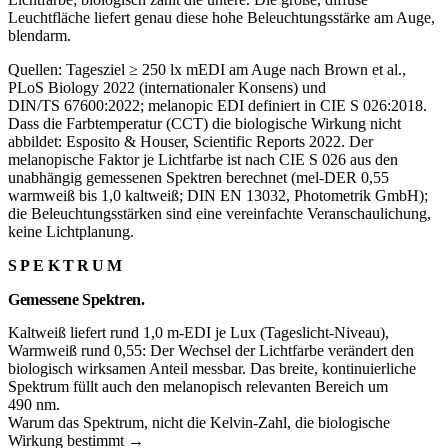
Leuchtfläche liefert genau diese hohe Beleuchtungsstärke am Auge,
blendarm.
Quellen: Tagesziel ≥ 250 lx mEDI am Auge nach Brown et al.,
PLoS Biology 2022 (internationaler Konsens) und
DIN/TS 67600:2022; melanopic EDI definiert in CIE S 026:2018.
Dass die Farbtemperatur (CCT) die biologische Wirkung nicht
abbildet: Esposito & Houser, Scientific Reports 2022. Der
melanopische Faktor je Lichtfarbe ist nach CIE S 026 aus den
unabhängig gemessenen Spektren berechnet (mel-DER 0,55
warmweiß bis 1,0 kaltweiß; DIN EN 13032, Photometrik GmbH);
die Beleuchtungsstärken sind eine vereinfachte Veranschaulichung,
keine Lichtplanung.
SPEKTRUM
Gemessene Spektren.
Kaltweiß liefert rund 1,0 m-EDI je Lux (Tageslicht-Niveau),
Warmweiß rund 0,55: Der Wechsel der Lichtfarbe verändert den
biologisch wirksamen Anteil messbar. Das breite, kontinuierliche
Spektrum füllt auch den melanopisch relevanten Bereich um
490 nm.
Warum das Spektrum, nicht die Kelvin-Zahl, die biologische
Wirkung bestimmt →