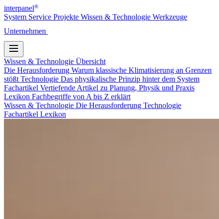
®
interpanel
System
Service
Projekte
Wissen & Technologie
Werkzeuge
Unternehmen
Kontakt
Wissen & Technologie
Übersicht
Die Herausforderung
Warum klassische Klimatisierung an Grenzen
stößt
Technologie
Das physikalische Prinzip hinter dem System
Fachartikel
Vertiefende Artikel zu Planung, Physik und Praxis
Lexikon
Fachbegriffe von A bis Z erklärt
Wissen & Technologie
Die Herausforderung
Technologie
Fachartikel
Lexikon