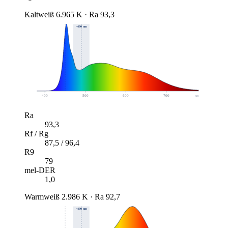
Kaltweiß
6.965 K · Ra 93,3
~490 nm
400
500
600
700
nm
Ra
93,3
Rf / Rg
87,5 / 96,4
R9
79
mel-DER
1,0
Warmweiß
2.986 K · Ra 92,7
~490 nm