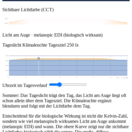
Sichtbare Lichtfarbe (CCT)
6500
3000
Licht am Auge · melanopic EDI (biologisch wirksam)
Tageslicht
Klimaleuchte
Tagesziel 250 lx
400
300
200
100
0
6
8
10
12
14
16
18
20
Uhr · lx mEDI
Uhrzeit im Tagesverlauf
Sommer: Das Tageslicht trägt den Tag, das Licht am Auge liegt oft
schon allein über dem Tagesziel. Die Klimaleuchte ergänzt
blendarm und folgt mit der Lichtfarbe dem Tag.
Entscheidend für die biologische Wirkung ist nicht die Kelvin-Zahl,
sondern wie viel melanopisch wirksames Licht am Auge ankommt
(melanopic EDI) und wann. Die obere Kurve zeigt nur die sichtbare
Lichtfarbe; biologisch zählt die untere. Die große, diffuse