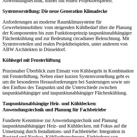
Anwendungstechnik, immer mit realen Projektbeispielen.
Systemvorstellung: Die neue Generation Klimadecke
Anforderungen an moderne Raumklimasysteme für
Gewerbeimmobilien: vom steigenden Kühlbedarf über die Planung
der Komponenten bis zum Funktionsprinzip taupunktunabhängiger
Flächenkühlung und zur Bedeutung circadianer Beleuchtung. Mit
Systemvorteilen und realen Projektbeispielen, unter anderem von
ABW Architekten in Düsseldorf.
Kühlsegel mit Fensterlüftung
Praxisnaher Überblick zum Einsatz von Kühlsegeln in Kombination
mit Fensterlüftung. Neben einer kurzen Systemvorstellung geht es
um die besonderen Herausforderungen bei Sanierungen sowie um
den Einfluss des Taupunkts und die Unterschiede zwischen
taupunktabhängiger und taupunktunabhängiger Flächenkühlung.
Taupunktunabhängige Heiz- und Kühldecken:
Anwendungstechnik und Planung für Fachbetriebe
Fundierte Kenntnisse zur Anwendungstechnik und Planung
taupunktunabhängiger Heiz- und Kühldecken, mit Fokus auf die
Umsetzung durch Installations- und Fachbetriebe: Integration in
Bestand und Neubau, Kühllastberechnung, Einbindung von