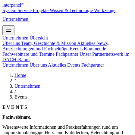
®
interpanel
System
Service
Projekte
Wissen & Technologie
Werkzeuge
Unternehmen
Kontakt
Unternehmen
Übersicht
Über uns
Team, Geschichte & Mission
Aktuelles
News,
Auszeichnungen und Fachbeiträge
Events
Kommende
Fachwebinare und Termine
Fachpartner
Unser Partnernetzwerk im
DACH-Raum
Unternehmen
Über uns
Aktuelles
Events
Fachpartner
Home
/
Unternehmen
/
Events
EVENTS
Fachwebinare.
Wissenswerte Informationen und Praxiserfahrungen rund um
taupunktunabhängige Heiz- und Kühldecken, Beleuchtung und